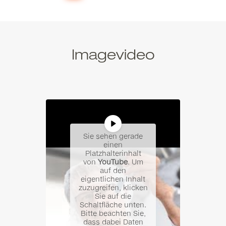
Imagevideo
Sie sehen gerade
einen
Platzhalterinhalt
von
YouTube
. Um
auf den
eigentlichen Inhalt
zuzugreifen, klicken
Sie auf die
Schaltfläche unten.
Bitte beachten Sie,
dass dabei Daten