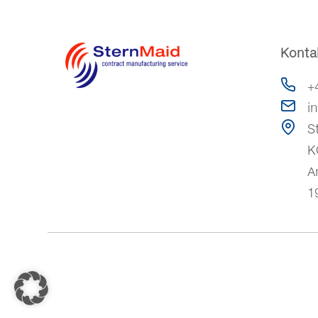
Konta
+
i
S
K
A
1